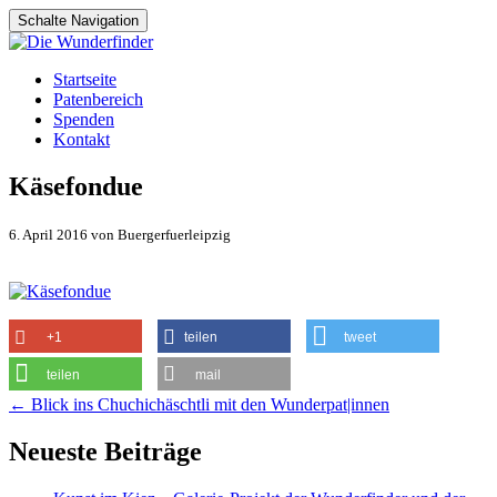
Schalte Navigation
Zum
Startseite
Inhalt
Patenbereich
springen
Spenden
Kontakt
Käsefondue
6. April 2016 von Buergerfuerleipzig
+1
teilen
tweet
teilen
mail
Artikel-
←
Blick ins Chuchichäschtli mit den Wunderpat|innen
Navigation
Neueste Beiträge