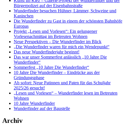
Kunst im Kiez – Galerie-Projekt der Wunderfinder und der
Bürgerpolizei auf der Eisenbahnstraße
Wunderfinder besuchen Hühner, Lämmer, Schweine und
Kaninchen
Die Wunderfinder zu Gast in einem der schönsten Bahnhöfe
Europas
Projekt „Lesen und Vorlesen“: Ein gelungener
Vorlesenachmittag im Betreuten Wohnen
Neue Perspektiven – Die Wunderfinder im Blick
„Die Wunderfinder waren für mich ein Wendepunkt“
Das neue Wunderfinderjahr beginnt!
Das war unser Sommerfest anlässlich „10 Jahre Die
Wunderfinder“
Sommerfest „10 Jahre Die Wunderfinder“
10 Jahre Die Wunderfinder – Eindrücke aus der
Gründungsphase
Ab sofort: Neue Patinnen und Paten für das Schuljahr
2025/26 gesucht!
„Lesen und Vorlesen“ – Wunderfinder lesen im Betreuten
Wohnen
10 Jahre Wunderfinder
Wunderfinder auf der Baustelle
Archiv