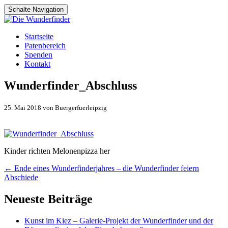
Schalte Navigation
Zum
Startseite
Inhalt
Patenbereich
springen
Spenden
Kontakt
Wunderfinder_Abschluss
25. Mai 2018 von Buergerfuerleipzig
Kinder richten Melonenpizza her
Artikel-
←
Ende eines Wunderfinderjahres – die Wunderfinder feiern
Abschiede
Navigation
Neueste Beiträge
Kunst im Kiez – Galerie-Projekt der Wunderfinder und der