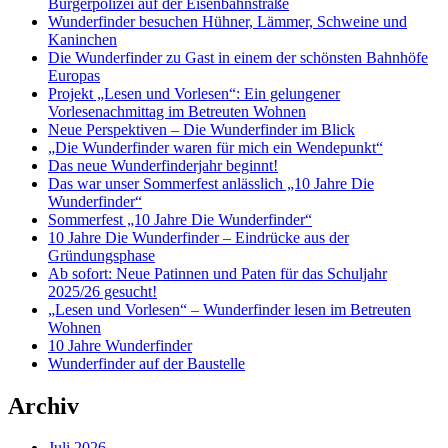
Bürgerpolizei auf der Eisenbahnstraße
Wunderfinder besuchen Hühner, Lämmer, Schweine und
Kaninchen
Die Wunderfinder zu Gast in einem der schönsten Bahnhöfe
Europas
Projekt „Lesen und Vorlesen“: Ein gelungener
Vorlesenachmittag im Betreuten Wohnen
Neue Perspektiven – Die Wunderfinder im Blick
„Die Wunderfinder waren für mich ein Wendepunkt“
Das neue Wunderfinderjahr beginnt!
Das war unser Sommerfest anlässlich „10 Jahre Die
Wunderfinder“
Sommerfest „10 Jahre Die Wunderfinder“
10 Jahre Die Wunderfinder – Eindrücke aus der
Gründungsphase
Ab sofort: Neue Patinnen und Paten für das Schuljahr
2025/26 gesucht!
„Lesen und Vorlesen“ – Wunderfinder lesen im Betreuten
Wohnen
10 Jahre Wunderfinder
Wunderfinder auf der Baustelle
Archiv
Juli 2026