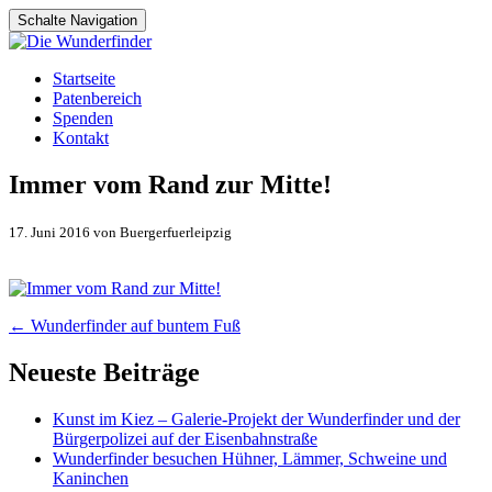
Schalte Navigation
Zum
Startseite
Inhalt
Patenbereich
springen
Spenden
Kontakt
Immer vom Rand zur Mitte!
17. Juni 2016 von Buergerfuerleipzig
Artikel-
←
Wunderfinder auf buntem Fuß
Navigation
Neueste Beiträge
Kunst im Kiez – Galerie-Projekt der Wunderfinder und der
Bürgerpolizei auf der Eisenbahnstraße
Wunderfinder besuchen Hühner, Lämmer, Schweine und
Kaninchen