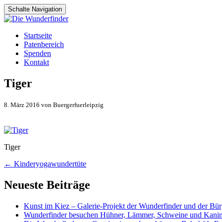
Schalte Navigation
Zum
Startseite
Inhalt
Patenbereich
springen
Spenden
Kontakt
Tiger
8. März 2016 von Buergerfuerleipzig
Tiger
Artikel-
←
Kinderyogawundertüte
Navigation
Neueste Beiträge
Kunst im Kiez – Galerie-Projekt der Wunderfinder und der Bürg
Wunderfinder besuchen Hühner, Lämmer, Schweine und Kani