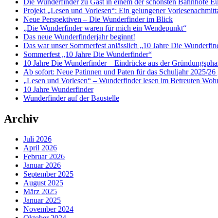
Die Wunderfinder zu Gast in einem der schönsten Bahnhöfe E
Projekt „Lesen und Vorlesen“: Ein gelungener Vorlesenachmit
Neue Perspektiven – Die Wunderfinder im Blick
„Die Wunderfinder waren für mich ein Wendepunkt“
Das neue Wunderfinderjahr beginnt!
Das war unser Sommerfest anlässlich „10 Jahre Die Wunderfin
Sommerfest „10 Jahre Die Wunderfinder“
10 Jahre Die Wunderfinder – Eindrücke aus der Gründungspha
Ab sofort: Neue Patinnen und Paten für das Schuljahr 2025/26 
„Lesen und Vorlesen“ – Wunderfinder lesen im Betreuten Woh
10 Jahre Wunderfinder
Wunderfinder auf der Baustelle
Archiv
Juli 2026
April 2026
Februar 2026
Januar 2026
September 2025
August 2025
März 2025
Januar 2025
November 2024
Oktober 2024