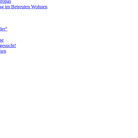
uropas
tag im Betreuten Wohnen
der“
se
gesucht!
nen