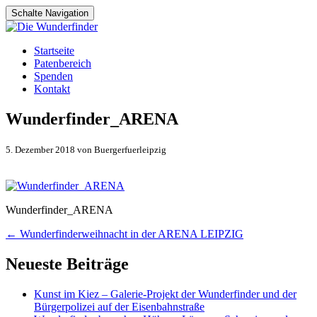
Schalte Navigation
Zum
Startseite
Inhalt
Patenbereich
springen
Spenden
Kontakt
Wunderfinder_ARENA
5. Dezember 2018 von Buergerfuerleipzig
Wunderfinder_ARENA
Artikel-
←
Wunderfinderweihnacht in der ARENA LEIPZIG
Navigation
Neueste Beiträge
Kunst im Kiez – Galerie-Projekt der Wunderfinder und der
Bürgerpolizei auf der Eisenbahnstraße