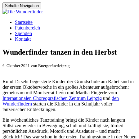
Schalte Navigation
Zum
Startseite
Inhalt
Patenbereich
springen
Spenden
Kontakt
Wunderfinder tanzen in den Herbst
6. Oktober 2021 von Buergerfuerleipzig
Rund 15 sehr begeisterte Kinder der Grundschule am Rabet sind in
der ersten Oktoberwoche in ein großes Abenteuer aufgebrochen:
gemeinsam mit Montserrat León und Martha Fingerle vom
Internationalen Choreografischen Zentrum Leipzig
und
den
Wunderfindern
starten die Kinder in ein Schuljahr voller
tänzerischer Entdeckungen.
Ein wöchentliches Tanztraining bringt die Kinder nach langem
Stillsitzen wieder in Bewegung, schult und kräftigt sie, fördert
persönlichen Ausdruck, Motorik und Ausdauer – und macht
glücklich! Das war schon in der ersten Trainingsstunde in der Neuen