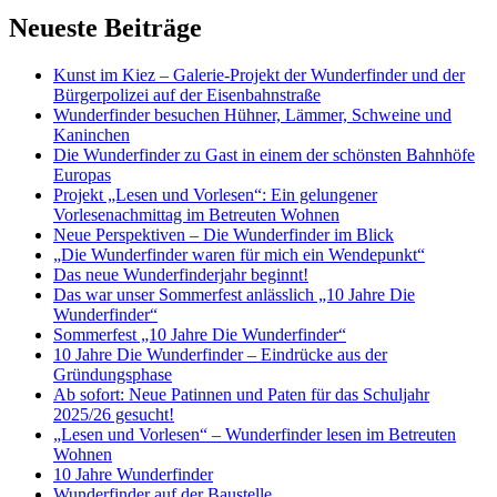
Neueste Beiträge
Kunst im Kiez – Galerie-Projekt der Wunderfinder und der
Bürgerpolizei auf der Eisenbahnstraße
Wunderfinder besuchen Hühner, Lämmer, Schweine und
Kaninchen
Die Wunderfinder zu Gast in einem der schönsten Bahnhöfe
Europas
Projekt „Lesen und Vorlesen“: Ein gelungener
Vorlesenachmittag im Betreuten Wohnen
Neue Perspektiven – Die Wunderfinder im Blick
„Die Wunderfinder waren für mich ein Wendepunkt“
Das neue Wunderfinderjahr beginnt!
Das war unser Sommerfest anlässlich „10 Jahre Die
Wunderfinder“
Sommerfest „10 Jahre Die Wunderfinder“
10 Jahre Die Wunderfinder – Eindrücke aus der
Gründungsphase
Ab sofort: Neue Patinnen und Paten für das Schuljahr
2025/26 gesucht!
„Lesen und Vorlesen“ – Wunderfinder lesen im Betreuten
Wohnen
10 Jahre Wunderfinder
Wunderfinder auf der Baustelle