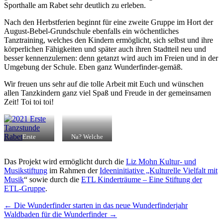
Sporthalle am Rabet sehr deutlich zu erleben.
Nach den Herbstferien beginnt für eine zweite Gruppe im Hort der
August-Bebel-Grundschule ebenfalls ein wöchentliches
Tanztraining, welches den Kindern ermöglicht, sich selbst und ihre
körperlichen Fähigkeiten und später auch ihren Stadtteil neu und
besser kennenzulernen: denn getanzt wird auch im Freien und in der
Umgebung der Schule. Eben ganz Wunderfinder-gemäß.
Wir freuen uns sehr auf die tolle Arbeit mit Euch und wünschen
allen Tanzkindern ganz viel Spaß und Freude in der gemeinsamen
Zeit! Toi toi toi!
Erste
Na? Welche
Tanzstunde für
Jahreszeit
die
könnte hier
Grundschülerinnen
gemeint sein?
Das Projekt wird ermöglicht durch die
Liz Mohn Kultur- und
am Rabet
Musikstiftung
im Rahmen der
Ideeninitiative „Kulturelle Vielfalt mit
Musik
“ sowie durch die
ETL Kinderträume – Eine Stiftung der
ETL-Gruppe
.
Artikel-
←
Die Wunderfinder starten in das neue Wunderfinderjahr
Waldbaden für die Wunderfinder
→
Navigation