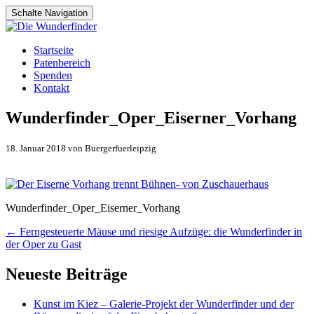
Schalte Navigation
Zum
Startseite
Inhalt
Patenbereich
springen
Spenden
Kontakt
Wunderfinder_Oper_Eiserner_Vorhang
18. Januar 2018 von Buergerfuerleipzig
Wunderfinder_Oper_Eiserner_Vorhang
Artikel-
←
Ferngesteuerte Mäuse und riesige Aufzüge: die Wunderfinder in
der Oper zu Gast
Navigation
Neueste Beiträge
Kunst im Kiez – Galerie-Projekt der Wunderfinder und der