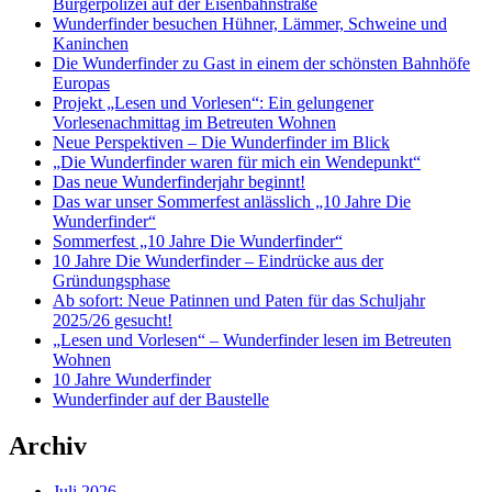
Bürgerpolizei auf der Eisenbahnstraße
Wunderfinder besuchen Hühner, Lämmer, Schweine und
Kaninchen
Die Wunderfinder zu Gast in einem der schönsten Bahnhöfe
Europas
Projekt „Lesen und Vorlesen“: Ein gelungener
Vorlesenachmittag im Betreuten Wohnen
Neue Perspektiven – Die Wunderfinder im Blick
„Die Wunderfinder waren für mich ein Wendepunkt“
Das neue Wunderfinderjahr beginnt!
Das war unser Sommerfest anlässlich „10 Jahre Die
Wunderfinder“
Sommerfest „10 Jahre Die Wunderfinder“
10 Jahre Die Wunderfinder – Eindrücke aus der
Gründungsphase
Ab sofort: Neue Patinnen und Paten für das Schuljahr
2025/26 gesucht!
„Lesen und Vorlesen“ – Wunderfinder lesen im Betreuten
Wohnen
10 Jahre Wunderfinder
Wunderfinder auf der Baustelle
Archiv
Juli 2026