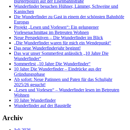
Bürgerpolizei auf der Eisenbahnstraße
Wunderfinder besuchen Hühner, Lämmer, Schweine und
Kaninchen
Die Wunderfinder zu Gast in einem der schönsten Bahnhöfe
Europas
Projekt „Lesen und Vorlesen“: Ein gelungener
Vorlesenachmittag im Betreuten Wohnen
Neue Perspektiven – Die Wunderfinder im Blick
„Die Wunderfinder waren für mich ein Wendepunkt“
Das neue Wunderfinderjahr beginnt!
Das war unser Sommerfest anlässlich „10 Jahre Die
Wunderfinder“
Sommerfest „10 Jahre Die Wunderfinder“
10 Jahre Die Wunderfinder – Eindrücke aus der
Gründungsphase
Ab sofort: Neue Patinnen und Paten für das Schuljahr
2025/26 gesucht!
„Lesen und Vorlesen“ – Wunderfinder lesen im Betreuten
Wohnen
10 Jahre Wunderfinder
Wunderfinder auf der Baustelle
Archiv
Juli 2026