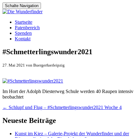
Schalte Navigation
Zum
Startseite
Inhalt
Patenbereich
springen
Spenden
Kontakt
#Schmetterlingswunder2021
27. Mai 2021 von Buergerfuerleipzig
Im Hort der Adolph Diesterweg Schule werden 40 Raupen intensiv
beobachtet
Artikel-
←
Schlupf und Flug – #Schmetterlingswunder2021 Woche 4
Navigation
Neueste Beiträge
Kunst im Kiez – Galerie-Projekt der Wunderfinder und der