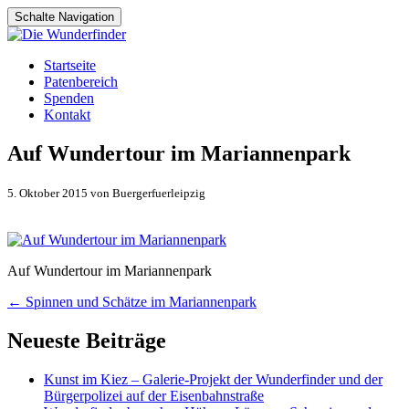
Schalte Navigation
Zum
Startseite
Inhalt
Patenbereich
springen
Spenden
Kontakt
Auf Wundertour im Mariannenpark
5. Oktober 2015 von Buergerfuerleipzig
Auf Wundertour im Mariannenpark
Artikel-
←
Spinnen und Schätze im Mariannenpark
Navigation
Neueste Beiträge
Kunst im Kiez – Galerie-Projekt der Wunderfinder und der
Bürgerpolizei auf der Eisenbahnstraße