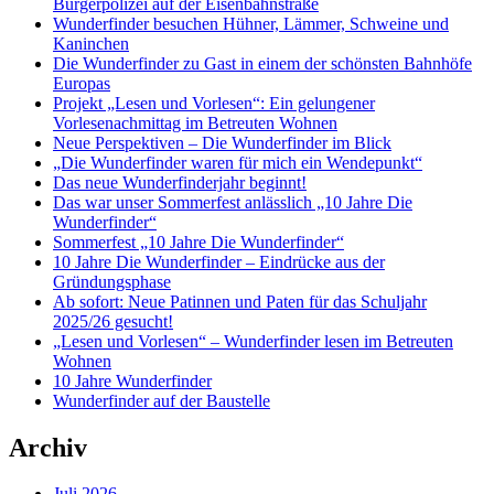
Bürgerpolizei auf der Eisenbahnstraße
Wunderfinder besuchen Hühner, Lämmer, Schweine und
Kaninchen
Die Wunderfinder zu Gast in einem der schönsten Bahnhöfe
Europas
Projekt „Lesen und Vorlesen“: Ein gelungener
Vorlesenachmittag im Betreuten Wohnen
Neue Perspektiven – Die Wunderfinder im Blick
„Die Wunderfinder waren für mich ein Wendepunkt“
Das neue Wunderfinderjahr beginnt!
Das war unser Sommerfest anlässlich „10 Jahre Die
Wunderfinder“
Sommerfest „10 Jahre Die Wunderfinder“
10 Jahre Die Wunderfinder – Eindrücke aus der
Gründungsphase
Ab sofort: Neue Patinnen und Paten für das Schuljahr
2025/26 gesucht!
„Lesen und Vorlesen“ – Wunderfinder lesen im Betreuten
Wohnen
10 Jahre Wunderfinder
Wunderfinder auf der Baustelle
Archiv
Juli 2026