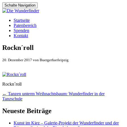
Schalte Navigation
Zum
Startseite
Inhalt
Patenbereich
springen
Spenden
Kontakt
Rockn´roll
20. Dezember 2017 von Buergerfuerleipzig
Rockn´roll
Artikel-
←
Tanzen unterm Weihnachtsbaum: Wunderfinder in der
Tanzschule
Navigation
Neueste Beiträge
Kunst im Kiez – Galerie-Projekt der Wunderfinder und der