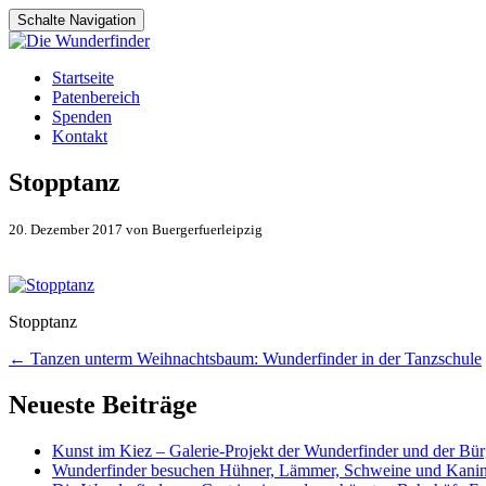
Schalte Navigation
Zum
Startseite
Inhalt
Patenbereich
springen
Spenden
Kontakt
Stopptanz
20. Dezember 2017 von Buergerfuerleipzig
Stopptanz
Artikel-
←
Tanzen unterm Weihnachtsbaum: Wunderfinder in der Tanzschule
Navigation
Neueste Beiträge
Kunst im Kiez – Galerie-Projekt der Wunderfinder und der Bürg
Wunderfinder besuchen Hühner, Lämmer, Schweine und Kani