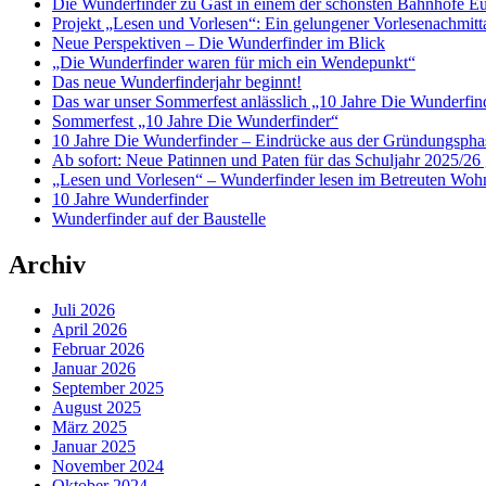
Die Wunderfinder zu Gast in einem der schönsten Bahnhöfe E
Projekt „Lesen und Vorlesen“: Ein gelungener Vorlesenachmit
Neue Perspektiven – Die Wunderfinder im Blick
„Die Wunderfinder waren für mich ein Wendepunkt“
Das neue Wunderfinderjahr beginnt!
Das war unser Sommerfest anlässlich „10 Jahre Die Wunderfin
Sommerfest „10 Jahre Die Wunderfinder“
10 Jahre Die Wunderfinder – Eindrücke aus der Gründungspha
Ab sofort: Neue Patinnen und Paten für das Schuljahr 2025/26 
„Lesen und Vorlesen“ – Wunderfinder lesen im Betreuten Woh
10 Jahre Wunderfinder
Wunderfinder auf der Baustelle
Archiv
Juli 2026
April 2026
Februar 2026
Januar 2026
September 2025
August 2025
März 2025
Januar 2025
November 2024
Oktober 2024