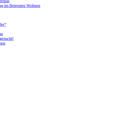
uropas
tag im Betreuten Wohnen
der“
se
gesucht!
nen