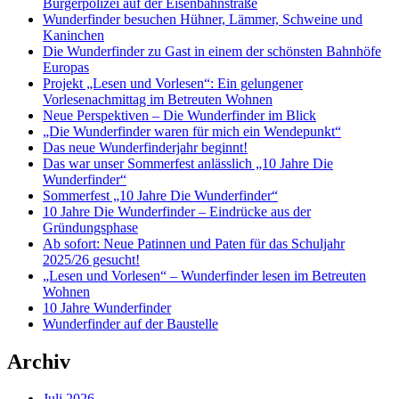
Bürgerpolizei auf der Eisenbahnstraße
Wunderfinder besuchen Hühner, Lämmer, Schweine und
Kaninchen
Die Wunderfinder zu Gast in einem der schönsten Bahnhöfe
Europas
Projekt „Lesen und Vorlesen“: Ein gelungener
Vorlesenachmittag im Betreuten Wohnen
Neue Perspektiven – Die Wunderfinder im Blick
„Die Wunderfinder waren für mich ein Wendepunkt“
Das neue Wunderfinderjahr beginnt!
Das war unser Sommerfest anlässlich „10 Jahre Die
Wunderfinder“
Sommerfest „10 Jahre Die Wunderfinder“
10 Jahre Die Wunderfinder – Eindrücke aus der
Gründungsphase
Ab sofort: Neue Patinnen und Paten für das Schuljahr
2025/26 gesucht!
„Lesen und Vorlesen“ – Wunderfinder lesen im Betreuten
Wohnen
10 Jahre Wunderfinder
Wunderfinder auf der Baustelle
Archiv
Juli 2026