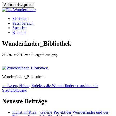
Schalte Navigation
Zum
Startseite
Inhalt
Patenbereich
springen
Spenden
Kontakt
Wunderfinder_Bibliothek
26. Januar 2018 von Buergerfuerleipzig
Wunderfinder_Bibliothek
Artikel-
←
Lesen, Hören, Spielen: die Wunderfinder erforschen die
Stadtbibliothek
Navigation
Neueste Beiträge
Kunst im Kiez – Galerie-Projekt der Wunderfinder und der