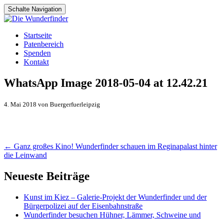
Schalte Navigation
Zum
Startseite
Inhalt
Patenbereich
springen
Spenden
Kontakt
WhatsApp Image 2018-05-04 at 12.42.21
4. Mai 2018 von Buergerfuerleipzig
Artikel-
←
Ganz großes Kino! Wunderfinder schauen im Reginapalast hinter
die Leinwand
Navigation
Neueste Beiträge
Kunst im Kiez – Galerie-Projekt der Wunderfinder und der
Bürgerpolizei auf der Eisenbahnstraße
Wunderfinder besuchen Hühner, Lämmer, Schweine und