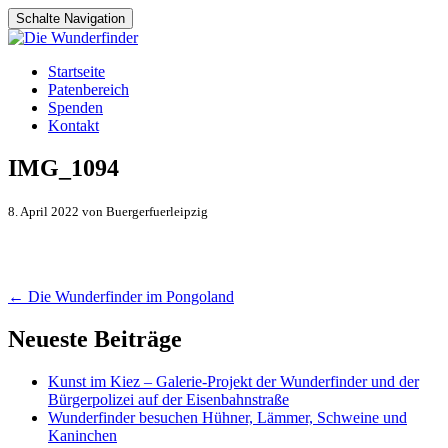
Schalte Navigation
Zum
Startseite
Inhalt
Patenbereich
springen
Spenden
Kontakt
IMG_1094
8. April 2022 von Buergerfuerleipzig
Artikel-
←
Die Wunderfinder im Pongoland
Navigation
Neueste Beiträge
Kunst im Kiez – Galerie-Projekt der Wunderfinder und der
Bürgerpolizei auf der Eisenbahnstraße
Wunderfinder besuchen Hühner, Lämmer, Schweine und
Kaninchen