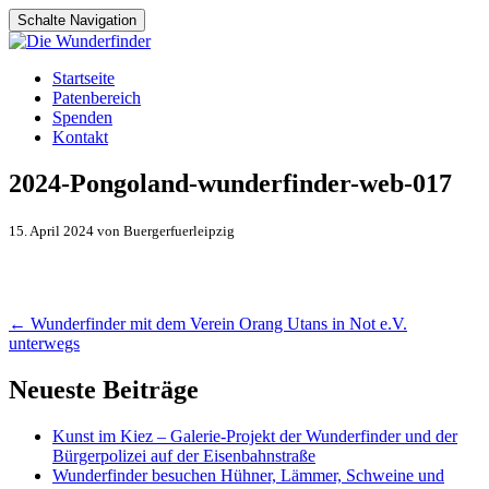
Schalte Navigation
Zum
Startseite
Inhalt
Patenbereich
springen
Spenden
Kontakt
2024-Pongoland-wunderfinder-web-017
15. April 2024 von Buergerfuerleipzig
Artikel-
←
Wunderfinder mit dem Verein Orang Utans in Not e.V.
unterwegs
Navigation
Neueste Beiträge
Kunst im Kiez – Galerie-Projekt der Wunderfinder und der
Bürgerpolizei auf der Eisenbahnstraße
Wunderfinder besuchen Hühner, Lämmer, Schweine und