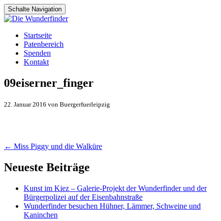
Schalte Navigation
Zum
Startseite
Inhalt
Patenbereich
springen
Spenden
Kontakt
09eiserner_finger
22. Januar 2016 von Buergerfuerleipzig
Artikel-
←
Miss Piggy und die Walküre
Navigation
Neueste Beiträge
Kunst im Kiez – Galerie-Projekt der Wunderfinder und der
Bürgerpolizei auf der Eisenbahnstraße
Wunderfinder besuchen Hühner, Lämmer, Schweine und
Kaninchen