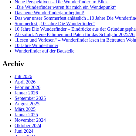
Neue Perspektiven – Die Wunderfinder im Blick
„Die Wunderfinder waren für mich ein Wendepunkt“
Das neue Wunderfinderjahr beginnt!
Das war unser Sommerfest anlässlich „10 Jahre Die Wunderfin
Sommerfest „10 Jahre Die Wunderfinder“
10 Jahre Die Wunderfinder – Eindrücke aus der Gründungspha
Ab sofort: Neue Patinnen und Paten für das Schuljahr 2025/26 
„Lesen und Vorlesen“ – Wunderfinder lesen im Betreuten Woh
10 Jahre Wunderfinder
Wunderfinder auf der Baustelle
Archiv
Juli 2026
April 2026
Februar 2026
Januar 2026
September 2025
August 2025
März 2025
Januar 2025
November 2024
Oktober 2024
Juni 2024