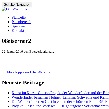
Schalte Navigation
Zum
Startseite
Inhalt
Patenbereich
springen
Spenden
Kontakt
08eiserner2
22. Januar 2016 von Buergerfuerleipzig
Artikel-
←
Miss Piggy und die Walküre
Navigation
Neueste Beiträge
Kunst im Kiez – Galerie-Projekt der Wunderfinder und der Bürg
Wunderfinder besuchen Hühner, Lämmer, Schweine und Kani
Die Wunderfinder zu Gast in einem der schönsten Bahnhöfe E
Projekt „Lesen und Vorlesen“: Ein gelungener Vorlesenachmit