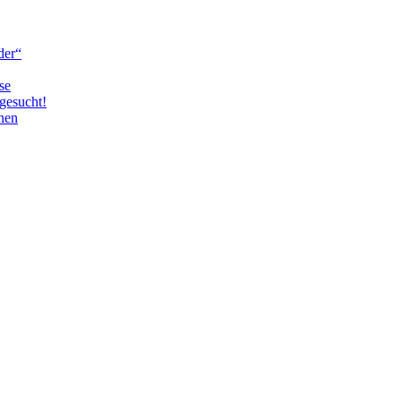
der“
se
gesucht!
nen