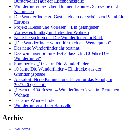
Bürgerpolizei auf der Eisenbahnstraße
Wunderfinder besuchen Hühner, Lämmer, Schweine und
Kaninchen
Die Wunderfinder zu Gast in einem der schönsten Bahnhöfe
Europas
Projekt „Lesen und Vorlesen“: Ein gelungener
Vorlesenachmittag im Betreuten Wohnen
Neue Perspektiven – Die Wunderfinder im Blick
„Die Wunderfinder waren für mich ein Wendepunkt“
Das neue Wunderfinderjahr beginnt!
Das war unser Sommerfest anlässlich „10 Jahre Die
Wunderfinder“
Sommerfest „10 Jahre Die Wunderfinder“
10 Jahre Die Wunderfinder – Eindrücke aus der
Gründungsphase
Ab sofort: Neue Patinnen und Paten für das Schuljahr
2025/26 gesucht!
„Lesen und Vorlesen“ – Wunderfinder lesen im Betreuten
Wohnen
10 Jahre Wunderfinder
Wunderfinder auf der Baustelle
Archiv
Juli 2026