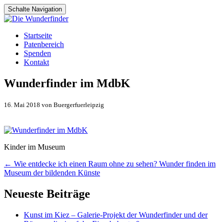
Schalte Navigation
Zum
Startseite
Inhalt
Patenbereich
springen
Spenden
Kontakt
Wunderfinder im MdbK
16. Mai 2018 von Buergerfuerleipzig
Kinder im Museum
Artikel-
←
Wie entdecke ich einen Raum ohne zu sehen? Wunder finden im
Museum der bildenden Künste
Navigation
Neueste Beiträge
Kunst im Kiez – Galerie-Projekt der Wunderfinder und der