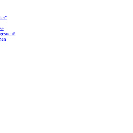
der“
se
gesucht!
nen