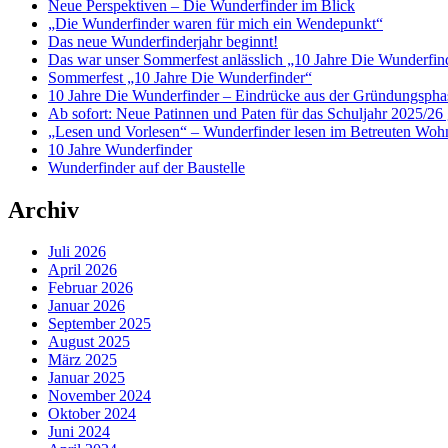
Neue Perspektiven – Die Wunderfinder im Blick
„Die Wunderfinder waren für mich ein Wendepunkt“
Das neue Wunderfinderjahr beginnt!
Das war unser Sommerfest anlässlich „10 Jahre Die Wunderfin
Sommerfest „10 Jahre Die Wunderfinder“
10 Jahre Die Wunderfinder – Eindrücke aus der Gründungspha
Ab sofort: Neue Patinnen und Paten für das Schuljahr 2025/26 
„Lesen und Vorlesen“ – Wunderfinder lesen im Betreuten Woh
10 Jahre Wunderfinder
Wunderfinder auf der Baustelle
Archiv
Juli 2026
April 2026
Februar 2026
Januar 2026
September 2025
August 2025
März 2025
Januar 2025
November 2024
Oktober 2024
Juni 2024