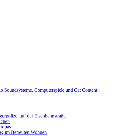
io Soundsysteme, Computerspiele und Cat Content
erpolizei auf der Eisenbahnstraße
nchen
uropas
tag im Betreuten Wohnen