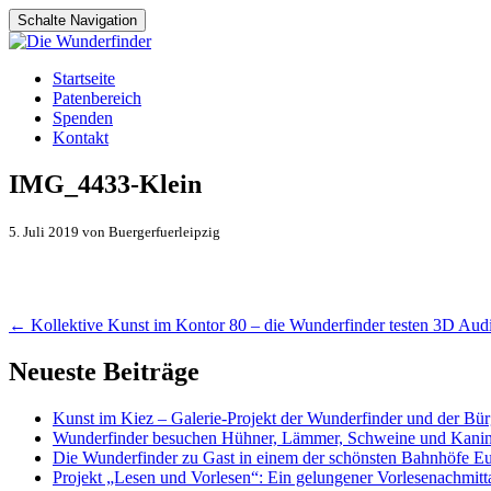
Schalte Navigation
Zum
Startseite
Inhalt
Patenbereich
springen
Spenden
Kontakt
IMG_4433-Klein
5. Juli 2019 von Buergerfuerleipzig
Artikel-
←
Kollektive Kunst im Kontor 80 – die Wunderfinder testen 3D Aud
Navigation
Neueste Beiträge
Kunst im Kiez – Galerie-Projekt der Wunderfinder und der Bürg
Wunderfinder besuchen Hühner, Lämmer, Schweine und Kani
Die Wunderfinder zu Gast in einem der schönsten Bahnhöfe E
Projekt „Lesen und Vorlesen“: Ein gelungener Vorlesenachmit