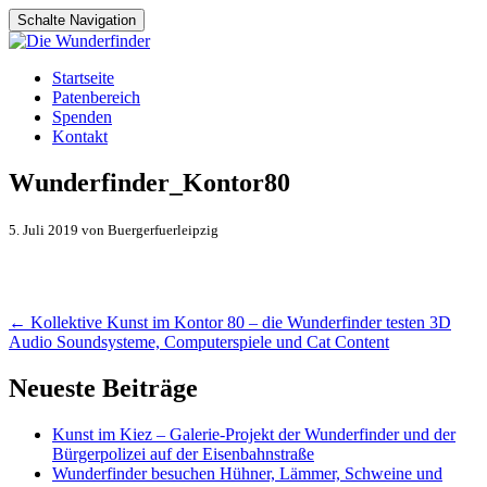
Schalte Navigation
Zum
Startseite
Inhalt
Patenbereich
springen
Spenden
Kontakt
Wunderfinder_Kontor80
5. Juli 2019 von Buergerfuerleipzig
Artikel-
←
Kollektive Kunst im Kontor 80 – die Wunderfinder testen 3D
Audio Soundsysteme, Computerspiele und Cat Content
Navigation
Neueste Beiträge
Kunst im Kiez – Galerie-Projekt der Wunderfinder und der
Bürgerpolizei auf der Eisenbahnstraße
Wunderfinder besuchen Hühner, Lämmer, Schweine und