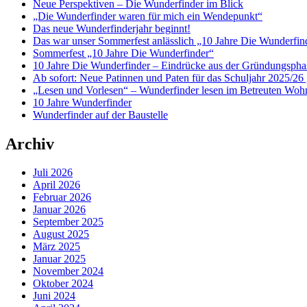
Neue Perspektiven – Die Wunderfinder im Blick
„Die Wunderfinder waren für mich ein Wendepunkt“
Das neue Wunderfinderjahr beginnt!
Das war unser Sommerfest anlässlich „10 Jahre Die Wunderfin
Sommerfest „10 Jahre Die Wunderfinder“
10 Jahre Die Wunderfinder – Eindrücke aus der Gründungspha
Ab sofort: Neue Patinnen und Paten für das Schuljahr 2025/26 
„Lesen und Vorlesen“ – Wunderfinder lesen im Betreuten Woh
10 Jahre Wunderfinder
Wunderfinder auf der Baustelle
Archiv
Juli 2026
April 2026
Februar 2026
Januar 2026
September 2025
August 2025
März 2025
Januar 2025
November 2024
Oktober 2024
Juni 2024