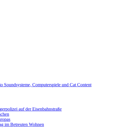
io Soundsysteme, Computerspiele und Cat Content
erpolizei auf der Eisenbahnstraße
nchen
uropas
tag im Betreuten Wohnen