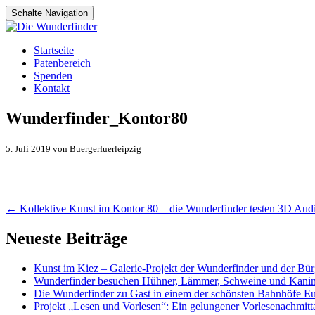
Schalte Navigation
Zum
Startseite
Inhalt
Patenbereich
springen
Spenden
Kontakt
Wunderfinder_Kontor80
5. Juli 2019 von Buergerfuerleipzig
Artikel-
←
Kollektive Kunst im Kontor 80 – die Wunderfinder testen 3D Aud
Navigation
Neueste Beiträge
Kunst im Kiez – Galerie-Projekt der Wunderfinder und der Bürg
Wunderfinder besuchen Hühner, Lämmer, Schweine und Kani
Die Wunderfinder zu Gast in einem der schönsten Bahnhöfe E
Projekt „Lesen und Vorlesen“: Ein gelungener Vorlesenachmit