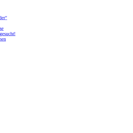
der“
se
gesucht!
nen