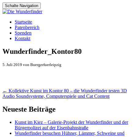
Schalte Navigation
Zum
Startseite
Inhalt
Patenbereich
springen
Spenden
Kontakt
Wunderfinder_Kontor80
5. Juli 2019 von Buergerfuerleipzig
Artikel-
←
Kollektive Kunst im Kontor 80 – die Wunderfinder testen 3D
Audio Soundsysteme, Computerspiele und Cat Content
Navigation
Neueste Beiträge
Kunst im Kiez – Galerie-Projekt der Wunderfinder und der
Bürgerpolizei auf der Eisenbahnstraße
Wunderfinder besuchen Hühner, Lämmer, Schweine und