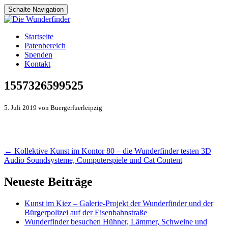
Schalte Navigation
Zum
Startseite
Inhalt
Patenbereich
springen
Spenden
Kontakt
1557326599525
5. Juli 2019 von Buergerfuerleipzig
Artikel-
←
Kollektive Kunst im Kontor 80 – die Wunderfinder testen 3D
Audio Soundsysteme, Computerspiele und Cat Content
Navigation
Neueste Beiträge
Kunst im Kiez – Galerie-Projekt der Wunderfinder und der
Bürgerpolizei auf der Eisenbahnstraße
Wunderfinder besuchen Hühner, Lämmer, Schweine und