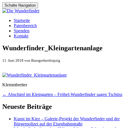
Schalte Navigation
Zum
Startseite
Inhalt
Patenbereich
springen
Spenden
Kontakt
Wunderfinder_Kleingartenanlage
11. Juni 2018 von Buergerfuerleipzig
Klemmbretter
Artikel-
←
Abschied im Kleingarten – Fröbel-Wunderfinder sagen Tschüss
Navigation
Neueste Beiträge
Kunst im Kiez – Galerie-Projekt der Wunderfinder und der
Bürgerpolizei auf der Eisenbahnstraße