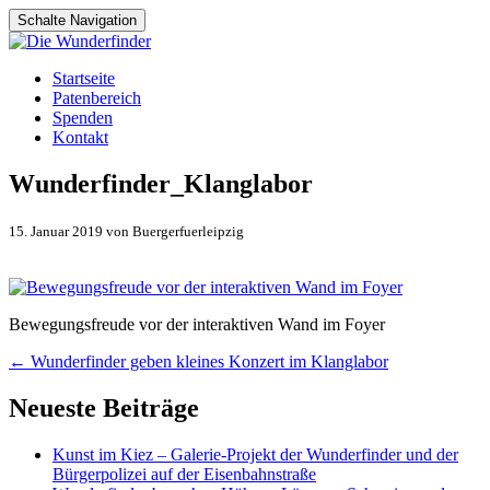
Schalte Navigation
Zum
Startseite
Inhalt
Patenbereich
springen
Spenden
Kontakt
Wunderfinder_Klanglabor
15. Januar 2019 von Buergerfuerleipzig
Bewegungsfreude vor der interaktiven Wand im Foyer
Artikel-
←
Wunderfinder geben kleines Konzert im Klanglabor
Navigation
Neueste Beiträge
Kunst im Kiez – Galerie-Projekt der Wunderfinder und der
Bürgerpolizei auf der Eisenbahnstraße