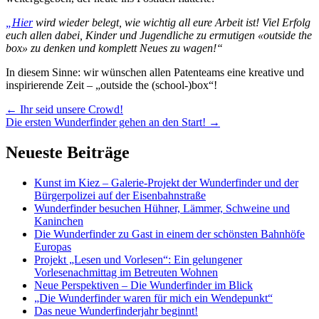
„Hier
wird wieder belegt, wie wichtig all eure Arbeit ist! Viel Erfolg
euch allen dabei, Kinder und Jugendliche zu ermutigen «outside the
box» zu denken und komplett Neues zu wagen!“
In diesem Sinne: wir wünschen allen Patenteams eine kreative und
inspirierende Zeit – „outside the (school-)box“!
Artikel-
←
Ihr seid unsere Crowd!
Die ersten Wunderfinder gehen an den Start!
→
Navigation
Neueste Beiträge
Kunst im Kiez – Galerie-Projekt der Wunderfinder und der
Bürgerpolizei auf der Eisenbahnstraße
Wunderfinder besuchen Hühner, Lämmer, Schweine und
Kaninchen
Die Wunderfinder zu Gast in einem der schönsten Bahnhöfe
Europas
Projekt „Lesen und Vorlesen“: Ein gelungener
Vorlesenachmittag im Betreuten Wohnen
Neue Perspektiven – Die Wunderfinder im Blick
„Die Wunderfinder waren für mich ein Wendepunkt“
Das neue Wunderfinderjahr beginnt!