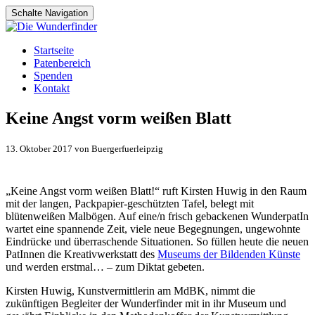
Schalte Navigation
Zum
Startseite
Inhalt
Patenbereich
springen
Spenden
Kontakt
Keine Angst vorm weißen Blatt
13. Oktober 2017 von Buergerfuerleipzig
„Keine Angst vorm weißen Blatt!“ ruft Kirsten Huwig in den Raum
mit der langen, Packpapier-geschützten Tafel, belegt mit
blütenweißen Malbögen. Auf eine/n frisch gebackenen WunderpatIn
wartet eine spannende Zeit, viele neue Begegnungen, ungewohnte
Eindrücke und überraschende Situationen. So füllen heute die neuen
PatInnen die Kreativwerkstatt des
Museums der Bildenden Künste
und werden erstmal… – zum Diktat gebeten.
Kirsten Huwig, Kunstvermittlerin am MdBK, nimmt die
zukünftigen Begleiter der Wunderfinder mit in ihr Museum und