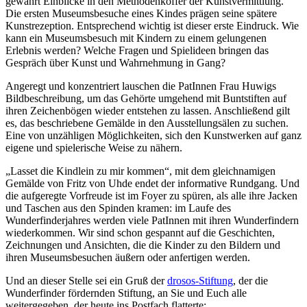
gewährt Einblicke in den Methodenkoffer der Kunstvermittlung.
Die ersten Museumsbesuche eines Kindes prägen seine spätere
Kunstrezeption. Entsprechend wichtig ist dieser erste Eindruck. Wie
kann ein Museumsbesuch mit Kindern zu einem gelungenen
Erlebnis werden? Welche Fragen und Spielideen bringen das
Gespräch über Kunst und Wahrnehmung in Gang?
Angeregt und konzentriert lauschen die PatInnen Frau Huwigs
Bildbeschreibung, um das Gehörte umgehend mit Buntstiften auf
ihren Zeichenbögen wieder entstehen zu lassen. Anschließend gilt
es, das beschriebene Gemälde in den Ausstellungsälen zu suchen.
Eine von unzähligen Möglichkeiten, sich den Kunstwerken auf ganz
eigene und spielerische Weise zu nähern.
„Lasset die Kindlein zu mir kommen“, mit dem gleichnamigen
Gemälde von Fritz von Uhde endet der informative Rundgang. Und
die aufgeregte Vorfreude ist im Foyer zu spüren, als alle ihre Jacken
und Taschen aus den Spinden kramen: im Laufe des
Wunderfinderjahres werden viele PatInnen mit ihren Wunderfindern
wiederkommen. Wir sind schon gespannt auf die Geschichten,
Zeichnungen und Ansichten, die die Kinder zu den Bildern und
ihren Museumsbesuchen äußern oder anfertigen werden.
Und an dieser Stelle sei ein Gruß der
drosos-Stiftung
, der die
Wunderfinder fördernden Stiftung, an Sie und Euch alle
weitergegeben, der heute ins Postfach flatterte: