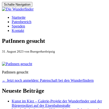
Schalte Navigation
Zum
Startseite
Inhalt
Patenbereich
springen
Spenden
Kontakt
PatInnen gesucht
31. August 2023 von Buergerfuerleipzig
PatInnen gesucht
Artikel-
←
Jetzt noch anmelden: Patenschaft bei den Wunderfindern
Navigation
Neueste Beiträge
Kunst im Kiez – Galerie-Projekt der Wunderfinder und der
Bürgerpolizei auf der Eisenbahnstraße