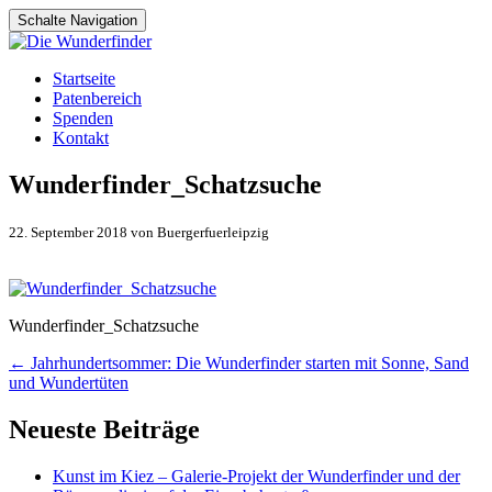
Schalte Navigation
Zum
Startseite
Inhalt
Patenbereich
springen
Spenden
Kontakt
Wunderfinder_Schatzsuche
22. September 2018 von Buergerfuerleipzig
Wunderfinder_Schatzsuche
Artikel-
←
Jahrhundertsommer: Die Wunderfinder starten mit Sonne, Sand
und Wundertüten
Navigation
Neueste Beiträge
Kunst im Kiez – Galerie-Projekt der Wunderfinder und der