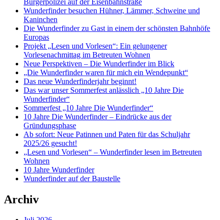
Bürgerpolizei auf der Eisenbahnstraße
Wunderfinder besuchen Hühner, Lämmer, Schweine und
Kaninchen
Die Wunderfinder zu Gast in einem der schönsten Bahnhöfe
Europas
Projekt „Lesen und Vorlesen“: Ein gelungener
Vorlesenachmittag im Betreuten Wohnen
Neue Perspektiven – Die Wunderfinder im Blick
„Die Wunderfinder waren für mich ein Wendepunkt“
Das neue Wunderfinderjahr beginnt!
Das war unser Sommerfest anlässlich „10 Jahre Die
Wunderfinder“
Sommerfest „10 Jahre Die Wunderfinder“
10 Jahre Die Wunderfinder – Eindrücke aus der
Gründungsphase
Ab sofort: Neue Patinnen und Paten für das Schuljahr
2025/26 gesucht!
„Lesen und Vorlesen“ – Wunderfinder lesen im Betreuten
Wohnen
10 Jahre Wunderfinder
Wunderfinder auf der Baustelle
Archiv
Juli 2026