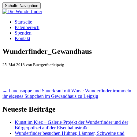
Schalte Navigation
Zum
Startseite
Inhalt
Patenbereich
springen
Spenden
Kontakt
Wunderfinder_Gewandhaus
25. Mai 2018 von Buergerfuerleipzig
Artikel-
←
Lauchsuppe und Sauerkraut mit Wurst: Wunderfinder trommeln
ihr eigenes Süppchen im Gewandhaus zu Leipzig
Navigation
Neueste Beiträge
Kunst im Kiez – Galerie-Projekt der Wunderfinder und der
Bürgerpolizei auf der Eisenbahnstraße
Wunderfinder besuchen Hühner, Lämmer, Schweine und