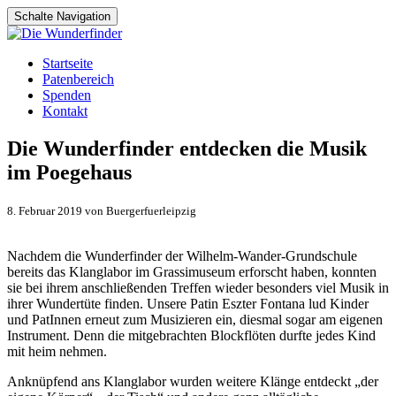
Schalte Navigation
Zum
Startseite
Inhalt
Patenbereich
springen
Spenden
Kontakt
Die Wunderfinder entdecken die Musik
im Poegehaus
8. Februar 2019 von Buergerfuerleipzig
Nachdem die Wunderfinder der Wilhelm-Wander-Grundschule
bereits das Klanglabor im Grassimuseum erforscht haben, konnten
sie bei ihrem anschließenden Treffen wieder besonders viel Musik in
ihrer Wundertüte finden. Unsere Patin Eszter Fontana lud Kinder
und PatInnen erneut zum Musizieren ein, diesmal sogar am eigenen
Instrument. Denn die mitgebrachten Blockflöten durfte jedes Kind
mit heim nehmen.
Anknüpfend ans Klanglabor wurden weitere Klänge entdeckt „der