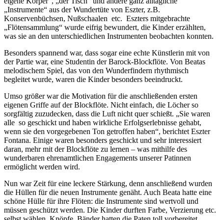
eigene Körper“, „der Tisch“ und andere ganz alltägliche
„Instrumente“ aus der Wundertüte von Eszter, z.B.
Konservenbüchsen, Nußschaalen etc. Eszters mitgebrachte
„Flötensammlung“ wurde eifrig bewundert, die Kinder erzählten,
was sie an den unterschiedlichen Instrumenten beobachten konnten.
Besonders spannend war, dass sogar eine echte Künstlerin mit von
der Partie war, eine Studentin der Barock-Blockflöte. Von Beatas
melodischem Spiel, das von den Wunderfindern rhythmisch
begleitet wurde, waren die Kinder besonders beeindruckt.
Umso größer war die Motivation für die anschließenden ersten
eigenen Griffe auf der Blockflöte. Nicht einfach, die Löcher so
sorgfältig zuzudecken, dass die Luft nicht quer schießt. „Sie waren
alle so geschickt und haben wirkliche Erfolgserlebnisse gehabt,
wenn sie den vorgegebenen Ton getroffen haben“, berichtet Eszter
Fontana. Einige waren besonders geschickt und sehr interessiert
daran, mehr mit der Blockflöte zu lernen – was mithilfe des
wunderbaren ehrenamtlichen Engagements unserer Patinnen
ermöglicht werden wird.
Nun war Zeit für eine leckere Stärkung, denn anschließend wurden
die Hüllen für die neuen Instrumente genäht. Auch Beata hatte eine
schöne Hülle für ihre Flöten: die Instrumente sind wertvoll und
müssen geschützt werden. Die Kinder durften Farbe, Verzierung etc.
selbst wählen, Knöpfe, Bänder hatten die Paten toll vorbereitet.