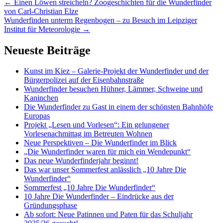
Artikel-
←
Einen Löwen streicheln? Zoogeschichten für die Wunderfinder
von Carl-Christian Elze
Navigation
Wunderfinden unterm Regenbogen – zu Besuch im Leipziger
Institut für Meteorologie
→
Neueste Beiträge
Kunst im Kiez – Galerie-Projekt der Wunderfinder und der
Bürgerpolizei auf der Eisenbahnstraße
Wunderfinder besuchen Hühner, Lämmer, Schweine und
Kaninchen
Die Wunderfinder zu Gast in einem der schönsten Bahnhöfe
Europas
Projekt „Lesen und Vorlesen“: Ein gelungener
Vorlesenachmittag im Betreuten Wohnen
Neue Perspektiven – Die Wunderfinder im Blick
„Die Wunderfinder waren für mich ein Wendepunkt“
Das neue Wunderfinderjahr beginnt!
Das war unser Sommerfest anlässlich „10 Jahre Die
Wunderfinder“
Sommerfest „10 Jahre Die Wunderfinder“
10 Jahre Die Wunderfinder – Eindrücke aus der
Gründungsphase
Ab sofort: Neue Patinnen und Paten für das Schuljahr