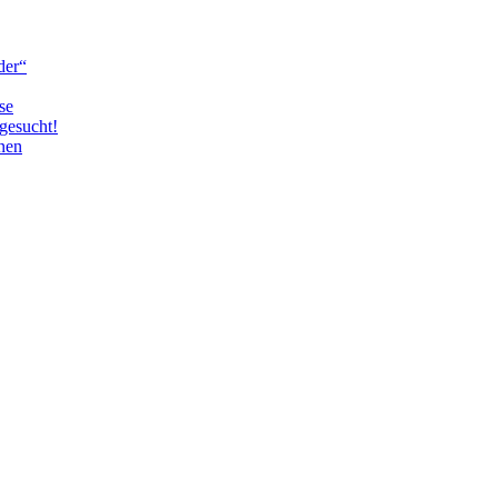
der“
se
gesucht!
nen