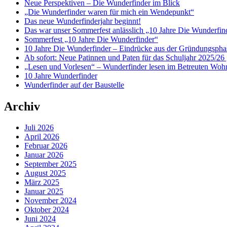
Neue Perspektiven – Die Wunderfinder im Blick
„Die Wunderfinder waren für mich ein Wendepunkt“
Das neue Wunderfinderjahr beginnt!
Das war unser Sommerfest anlässlich „10 Jahre Die Wunderfin
Sommerfest „10 Jahre Die Wunderfinder“
10 Jahre Die Wunderfinder – Eindrücke aus der Gründungspha
Ab sofort: Neue Patinnen und Paten für das Schuljahr 2025/26 
„Lesen und Vorlesen“ – Wunderfinder lesen im Betreuten Woh
10 Jahre Wunderfinder
Wunderfinder auf der Baustelle
Archiv
Juli 2026
April 2026
Februar 2026
Januar 2026
September 2025
August 2025
März 2025
Januar 2025
November 2024
Oktober 2024
Juni 2024