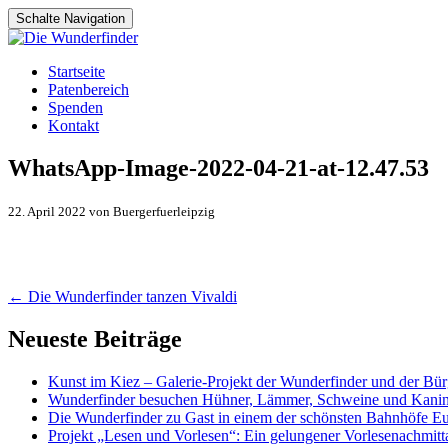
Schalte Navigation
Zum
Startseite
Inhalt
Patenbereich
springen
Spenden
Kontakt
WhatsApp-Image-2022-04-21-at-12.47.53
22. April 2022 von Buergerfuerleipzig
Artikel-
←
Die Wunderfinder tanzen Vivaldi
Navigation
Neueste Beiträge
Kunst im Kiez – Galerie-Projekt der Wunderfinder und der Bürg
Wunderfinder besuchen Hühner, Lämmer, Schweine und Kani
Die Wunderfinder zu Gast in einem der schönsten Bahnhöfe E
Projekt „Lesen und Vorlesen“: Ein gelungener Vorlesenachmit