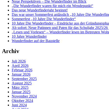
Neue Perspektiven – Die Wunderfinder im Blick
„Die Wunderfinder waren für mich ein Wendepunkt“
Das neue Wunderfinderjahr beginnt!
Das war unser Sommerfest anlässlich „10 Jahre Die Wunderfin
Sommerfest „10 Jahre Die Wunderfinder“
10 Jahre Die Wunderfinder – Eindrücke aus der Gründungspha
Ab sofort: Neue Patinnen und Paten für das Schuljahr 2025/26 
„Lesen und Vorlesen“ – Wunderfinder lesen im Betreuten Woh
10 Jahre Wunderfinder
Wunderfinder auf der Baustelle
Archiv
Juli 2026
April 2026
Februar 2026
Januar 2026
September 2025
August 2025
März 2025
Januar 2025
November 2024
Oktober 2024
Juni 2024