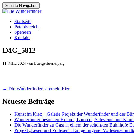
Schalte Navigation
Zum
Startseite
Inhalt
Patenbereich
springen
Spenden
Kontakt
IMG_5812
11. März 2024 von Buergerfuerleipzig
Artikel-
←
Die Wunderfinder sammeln Eier
Navigation
Neueste Beiträge
Kunst im Kiez – Galerie-Projekt der Wunderfinder und der Bürg
Wunderfinder besuchen Hühner, Lämmer, Schweine und Kani
Die Wunderfinder zu Gast in einem der schönsten Bahnhöfe E
Projekt „Lesen und Vorlesen“: Ein gelungener Vorlesenachmit