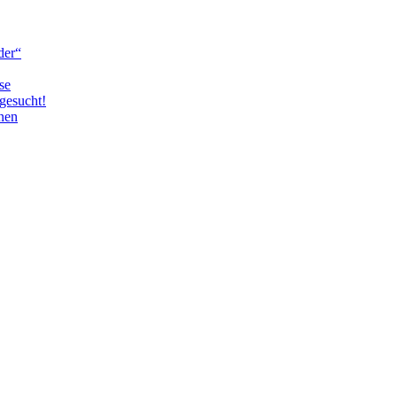
der“
se
gesucht!
nen