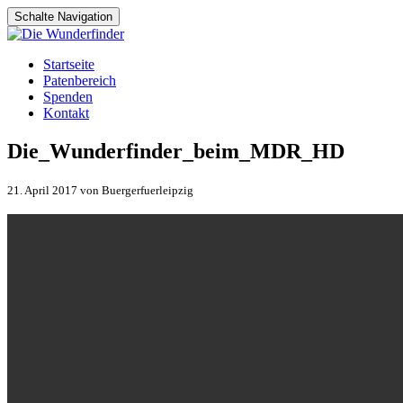
Schalte Navigation
Zum
Startseite
Inhalt
Patenbereich
springen
Spenden
Kontakt
Die_Wunderfinder_beim_MDR_HD
21. April 2017 von Buergerfuerleipzig