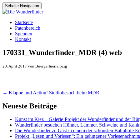
Schalte Navigation
Zum
Startseite
Inhalt
Patenbereich
springen
Spenden
Kontakt
170331_Wunderfinder_MDR (4) web
20. April 2017 von Buergerfuerleipzig
Artikel-
←
Klappe und Action! Studiobesuch beim MDR
Navigation
Neueste Beiträge
Kunst im Kiez – Galerie-Projekt der Wunderfinder und der Bürg
Wunderfinder besuchen Hühner, Lämmer, Schweine und Kani
Die Wunderfinder zu Gast in einem der schönsten Bahnhöfe E
Projekt „Lesen und Vorlesen“: Ein gelungener Vorlesenachmit