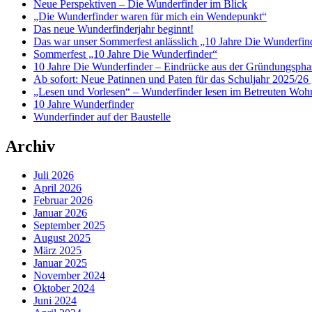
Neue Perspektiven – Die Wunderfinder im Blick
„Die Wunderfinder waren für mich ein Wendepunkt“
Das neue Wunderfinderjahr beginnt!
Das war unser Sommerfest anlässlich „10 Jahre Die Wunderfin
Sommerfest „10 Jahre Die Wunderfinder“
10 Jahre Die Wunderfinder – Eindrücke aus der Gründungspha
Ab sofort: Neue Patinnen und Paten für das Schuljahr 2025/26 
„Lesen und Vorlesen“ – Wunderfinder lesen im Betreuten Woh
10 Jahre Wunderfinder
Wunderfinder auf der Baustelle
Archiv
Juli 2026
April 2026
Februar 2026
Januar 2026
September 2025
August 2025
März 2025
Januar 2025
November 2024
Oktober 2024
Juni 2024