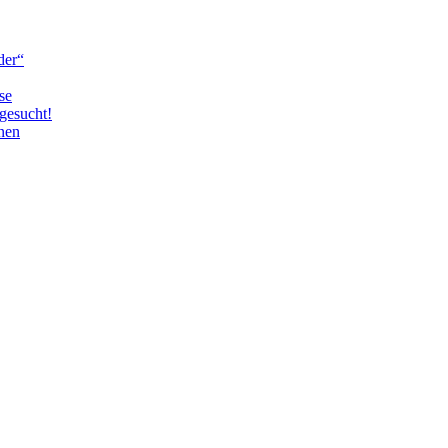
der“
se
gesucht!
nen