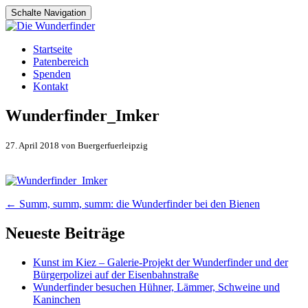
Schalte Navigation
Zum
Startseite
Inhalt
Patenbereich
springen
Spenden
Kontakt
Wunderfinder_Imker
27. April 2018 von Buergerfuerleipzig
Artikel-
←
Summ, summ, summ: die Wunderfinder bei den Bienen
Navigation
Neueste Beiträge
Kunst im Kiez – Galerie-Projekt der Wunderfinder und der
Bürgerpolizei auf der Eisenbahnstraße
Wunderfinder besuchen Hühner, Lämmer, Schweine und
Kaninchen