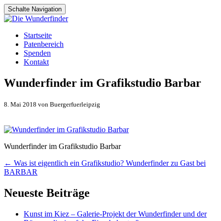
Schalte Navigation
Zum
Startseite
Inhalt
Patenbereich
springen
Spenden
Kontakt
Wunderfinder im Grafikstudio Barbar
8. Mai 2018 von Buergerfuerleipzig
Wunderfinder im Grafikstudio Barbar
Artikel-
←
Was ist eigentlich ein Grafikstudio? Wunderfinder zu Gast bei
BARBAR
Navigation
Neueste Beiträge
Kunst im Kiez – Galerie-Projekt der Wunderfinder und der