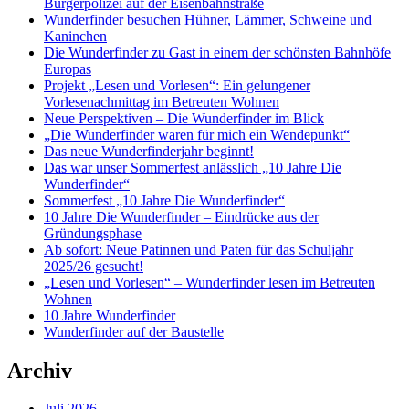
Bürgerpolizei auf der Eisenbahnstraße
Wunderfinder besuchen Hühner, Lämmer, Schweine und
Kaninchen
Die Wunderfinder zu Gast in einem der schönsten Bahnhöfe
Europas
Projekt „Lesen und Vorlesen“: Ein gelungener
Vorlesenachmittag im Betreuten Wohnen
Neue Perspektiven – Die Wunderfinder im Blick
„Die Wunderfinder waren für mich ein Wendepunkt“
Das neue Wunderfinderjahr beginnt!
Das war unser Sommerfest anlässlich „10 Jahre Die
Wunderfinder“
Sommerfest „10 Jahre Die Wunderfinder“
10 Jahre Die Wunderfinder – Eindrücke aus der
Gründungsphase
Ab sofort: Neue Patinnen und Paten für das Schuljahr
2025/26 gesucht!
„Lesen und Vorlesen“ – Wunderfinder lesen im Betreuten
Wohnen
10 Jahre Wunderfinder
Wunderfinder auf der Baustelle
Archiv
Juli 2026