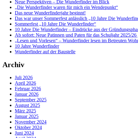
Neue Perspektiven – Die Wunderfinder im Blick
„Die Wunderfinder waren für mich ein Wendepunkt“
Das neue Wunderfinderjahr beginnt!
Das war unser Sommerfest anlässlich „10 Jahre Die Wunderfin
Sommerfest „10 Jahre Die Wunderfinder“
10 Jahre Die Wunderfinder – Eindrücke aus der Gründungspha
Ab sofort: Neue Patinnen und Paten für das Schuljahr 2025/26 
„Lesen und Vorlesen“ – Wunderfinder lesen im Betreuten Woh
10 Jahre Wunderfinder
Wunderfinder auf der Baustelle
Archiv
Juli 2026
April 2026
Februar 2026
Januar 2026
September 2025
August 2025
März 2025
Januar 2025
November 2024
Oktober 2024
Juni 2024