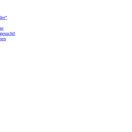
der“
se
gesucht!
nen