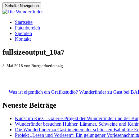
Schalte Navigation
Zum
Startseite
Inhalt
Patenbereich
springen
Spenden
Kontakt
fullsizeoutput_10a7
8. Mai 2018 von Buergerfuerleipzig
Artikel-
←
Was ist eigentlich ein Grafikstudio? Wunderfinder zu Gast bei 
Navigation
Neueste Beiträge
Kunst im Kiez – Galerie-Projekt der Wunderfinder und der Bürg
Wunderfinder besuchen Hühner, Lämmer, Schweine und Kani
Die Wunderfinder zu Gast in einem der schönsten Bahnhöfe E
Projekt „Lesen und Vorlesen“: Ein gelungener Vorlesenachmit