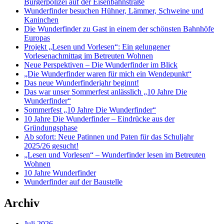
Bürgerpolizei auf der Eisenbahnstraße
Wunderfinder besuchen Hühner, Lämmer, Schweine und
Kaninchen
Die Wunderfinder zu Gast in einem der schönsten Bahnhöfe
Europas
Projekt „Lesen und Vorlesen“: Ein gelungener
Vorlesenachmittag im Betreuten Wohnen
Neue Perspektiven – Die Wunderfinder im Blick
„Die Wunderfinder waren für mich ein Wendepunkt“
Das neue Wunderfinderjahr beginnt!
Das war unser Sommerfest anlässlich „10 Jahre Die
Wunderfinder“
Sommerfest „10 Jahre Die Wunderfinder“
10 Jahre Die Wunderfinder – Eindrücke aus der
Gründungsphase
Ab sofort: Neue Patinnen und Paten für das Schuljahr
2025/26 gesucht!
„Lesen und Vorlesen“ – Wunderfinder lesen im Betreuten
Wohnen
10 Jahre Wunderfinder
Wunderfinder auf der Baustelle
Archiv
Juli 2026