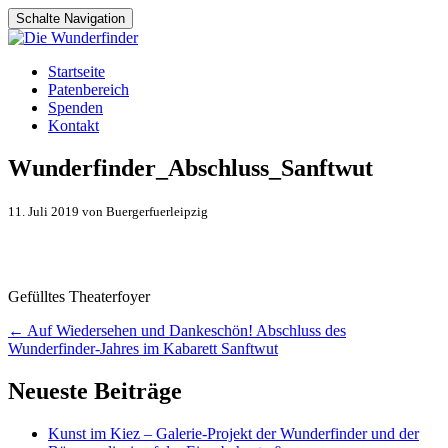
Schalte Navigation
Zum
Startseite
Inhalt
Patenbereich
springen
Spenden
Kontakt
Wunderfinder_Abschluss_Sanftwut
11. Juli 2019 von Buergerfuerleipzig
Gefülltes Theaterfoyer
Artikel-
←
Auf Wiedersehen und Dankeschön! Abschluss des
Wunderfinder-Jahres im Kabarett Sanftwut
Navigation
Neueste Beiträge
Kunst im Kiez – Galerie-Projekt der Wunderfinder und der