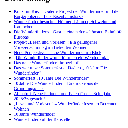
Kunst im Kiez – Galerie-Projekt der Wunderfinder und der
Bürgerpolizei auf der Eisenbahnstraße
Wunderfinder besuchen Hühner, Lämmer, Schweine und
Kaninchen
Die Wunderfinder zu Gast in einem der schönsten Bahnhöfe
Europas
Projekt „Lesen und Vorlesen“: Ein gelungener
Vorlesenachmittag im Betreuten Wohnen
Neue Perspektiven – Die Wunderfinder im Blick
„Die Wunderfinder waren für mich ein Wendepunkt“
Das neue Wunderfinderjahr beginnt!
Das war unser Sommerfest anlässlich „10 Jahre Die
Wunderfinder“
Sommerfest „10 Jahre Die Wunderfinder“
10 Jahre Die Wunderfinder – Eindrücke aus der
Gründungsphase
Ab sofort: Neue Patinnen und Paten für das Schuljahr
2025/26 gesucht!
„Lesen und Vorlesen“ – Wunderfinder lesen im Betreuten
Wohnen
10 Jahre Wunderfinder
Wunderfinder auf der Baustelle