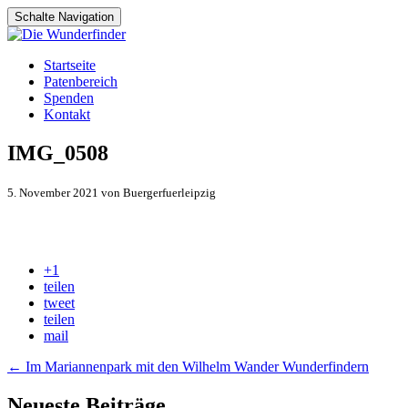
Schalte Navigation
Zum
Startseite
Inhalt
Patenbereich
springen
Spenden
Kontakt
IMG_0508
5. November 2021 von Buergerfuerleipzig
+1
teilen
tweet
teilen
mail
Artikel-
←
Im Mariannenpark mit den Wilhelm Wander Wunderfindern
Navigation
Neueste Beiträge