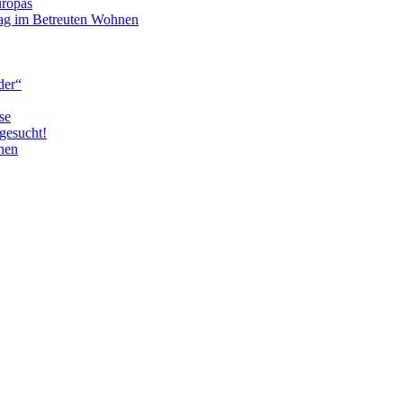
uropas
tag im Betreuten Wohnen
der“
se
gesucht!
nen