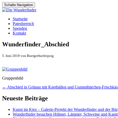
Schalte Navigation
Zum
Startseite
Inhalt
Patenbereich
springen
Spenden
Kontakt
Wunderfinder_Abschied
5. Juni 2019 von Buergerfuerleipzig
Gruppenbild
Artikel-
←
Abschied in Grünau mit Knetbällen und Gummibärchen-Frischkäs
Navigation
Neueste Beiträge
Kunst im Kiez – Galerie-Projekt der Wunderfinder und der Bürg
Wunderfinder besuchen Hühner, Lämmer, Schweine und Kani