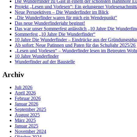
Die Wunderfinder zu Gast in einem der schönsten Bahnhöfe E
Projekt „Lesen und Vorlesen“: Ein gelungener Vorlesenachmit
Neue Perspektiven – Die Wunderfinder im Blick
„Die Wunderfinder waren für mich ein Wendepunkt“
Das neue Wunderfinderjahr beginnt!
Das war unser Sommerfest anlässlich „10 Jahre Die Wunderfin
Sommerfest „10 Jahre Die Wunderfinder“
10 Jahre Die Wunderfinder – Eindrücke aus der Gründungspha
Ab sofort: Neue Patinnen und Paten für das Schuljahr 2025/26 
„Lesen und Vorlesen“ – Wunderfinder lesen im Betreuten Woh
10 Jahre Wunderfinder
Wunderfinder auf der Baustelle
Archiv
Juli 2026
April 2026
Februar 2026
Januar 2026
September 2025
August 2025
März 2025
Januar 2025
November 2024
Oktober 2024