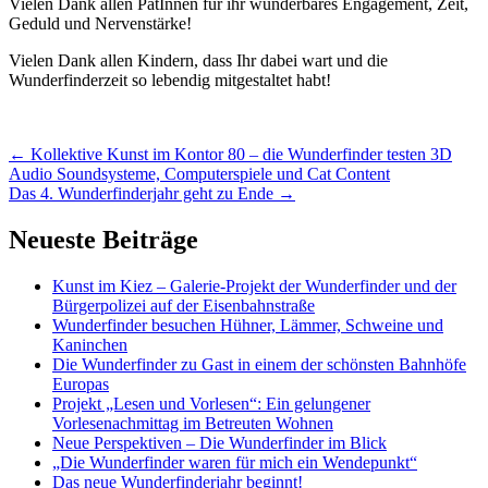
Vielen Dank allen PatInnen für ihr wunderbares Engagement, Zeit,
Geduld und Nervenstärke!
Vielen Dank allen Kindern, dass Ihr dabei wart und die
Wunderfinderzeit so lebendig mitgestaltet habt!
Artikel-
←
Kollektive Kunst im Kontor 80 – die Wunderfinder testen 3D
Audio Soundsysteme, Computerspiele und Cat Content
Navigation
Das 4. Wunderfinderjahr geht zu Ende
→
Neueste Beiträge
Kunst im Kiez – Galerie-Projekt der Wunderfinder und der
Bürgerpolizei auf der Eisenbahnstraße
Wunderfinder besuchen Hühner, Lämmer, Schweine und
Kaninchen
Die Wunderfinder zu Gast in einem der schönsten Bahnhöfe
Europas
Projekt „Lesen und Vorlesen“: Ein gelungener
Vorlesenachmittag im Betreuten Wohnen
Neue Perspektiven – Die Wunderfinder im Blick
„Die Wunderfinder waren für mich ein Wendepunkt“
Das neue Wunderfinderjahr beginnt!