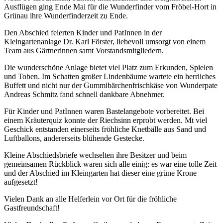
Ausflügen ging Ende Mai für die Wunderfinder vom Fröbel-Hort in
Grünau ihre Wunderfinderzeit zu Ende.
Den Abschied feierten Kinder und PatInnen in der
Kleingartenanlage Dr. Karl Förster, liebevoll umsorgt von einem
Team aus Gärtnerinnen samt Vorstandsmitgliedern.
Die wunderschöne Anlage bietet viel Platz zum Erkunden, Spielen
und Toben. Im Schatten großer Lindenbäume wartete ein herrliches
Buffett und nicht nur der Gummibärchenfrischkäse von Wunderpate
Andreas Schmitz fand schnell dankbare Abnehmer.
Für Kinder und PatInnen waren Bastelangebote vorbereitet. Bei
einem Kräuterquiz konnte der Riechsinn erprobt werden. Mt viel
Geschick entstanden einerseits fröhliche Knetbälle aus Sand und
Luftballons, andererseits blühende Gestecke.
Kleine Abschiedsbriefe wechselten ihre Besitzer und beim
gemeinsamen Rückblick waren sich alle einig: es war eine tolle Zeit
und der Abschied im Kleingarten hat dieser eine grüne Krone
aufgesetzt!
Vielen Dank an alle Helferlein vor Ort für die fröhliche
Gastfreundschaft!