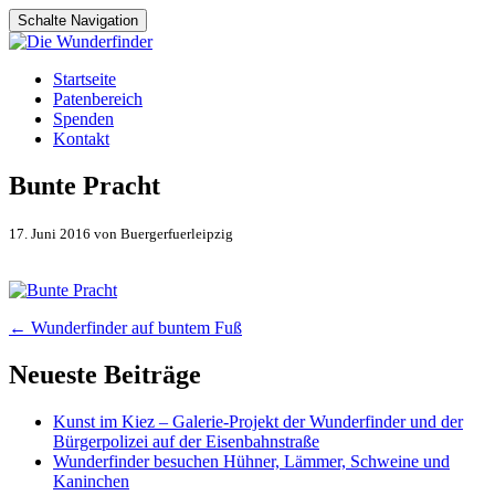
Schalte Navigation
Zum
Startseite
Inhalt
Patenbereich
springen
Spenden
Kontakt
Bunte Pracht
17. Juni 2016 von Buergerfuerleipzig
Artikel-
←
Wunderfinder auf buntem Fuß
Navigation
Neueste Beiträge
Kunst im Kiez – Galerie-Projekt der Wunderfinder und der
Bürgerpolizei auf der Eisenbahnstraße
Wunderfinder besuchen Hühner, Lämmer, Schweine und
Kaninchen