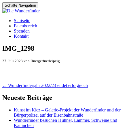
Schalte Navigation
Zum
Startseite
Inhalt
Patenbereich
springen
Spenden
Kontakt
IMG_1298
27. Juli 2023 von Buergerfuerleipzig
Artikel-
←
Wunderfinderjahr 2022/23 endet erfolgreich
Navigation
Neueste Beiträge
Kunst im Kiez – Galerie-Projekt der Wunderfinder und der
Bürgerpolizei auf der Eisenbahnstraße
Wunderfinder besuchen Hühner, Lämmer, Schweine und
Kaninchen