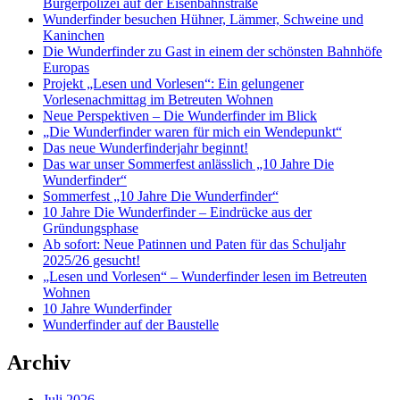
Bürgerpolizei auf der Eisenbahnstraße
Wunderfinder besuchen Hühner, Lämmer, Schweine und
Kaninchen
Die Wunderfinder zu Gast in einem der schönsten Bahnhöfe
Europas
Projekt „Lesen und Vorlesen“: Ein gelungener
Vorlesenachmittag im Betreuten Wohnen
Neue Perspektiven – Die Wunderfinder im Blick
„Die Wunderfinder waren für mich ein Wendepunkt“
Das neue Wunderfinderjahr beginnt!
Das war unser Sommerfest anlässlich „10 Jahre Die
Wunderfinder“
Sommerfest „10 Jahre Die Wunderfinder“
10 Jahre Die Wunderfinder – Eindrücke aus der
Gründungsphase
Ab sofort: Neue Patinnen und Paten für das Schuljahr
2025/26 gesucht!
„Lesen und Vorlesen“ – Wunderfinder lesen im Betreuten
Wohnen
10 Jahre Wunderfinder
Wunderfinder auf der Baustelle
Archiv
Juli 2026