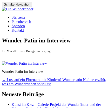
Schalte Navigation
Zum
Startseite
Inhalt
Patenbereich
springen
Spenden
Kontakt
Wunder-Patin im Interview
15. Mai 2019 von Buergerfuerleipzig
Wunder-Patin im Interview
Artikel-
←
Lust auf ein Ehrenamt mit Kindern? Wunderpatin Nadine erzählt,
was am Wunderfinden so toll ist
Navigation
Neueste Beiträge
Kunst im Kiez – Galerie-Projekt der Wunderfinder und der