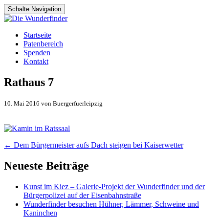
Schalte Navigation
Zum
Startseite
Inhalt
Patenbereich
springen
Spenden
Kontakt
Rathaus 7
10. Mai 2016 von Buergerfuerleipzig
Artikel-
←
Dem Bürgermeister aufs Dach steigen bei Kaiserwetter
Navigation
Neueste Beiträge
Kunst im Kiez – Galerie-Projekt der Wunderfinder und der
Bürgerpolizei auf der Eisenbahnstraße
Wunderfinder besuchen Hühner, Lämmer, Schweine und
Kaninchen