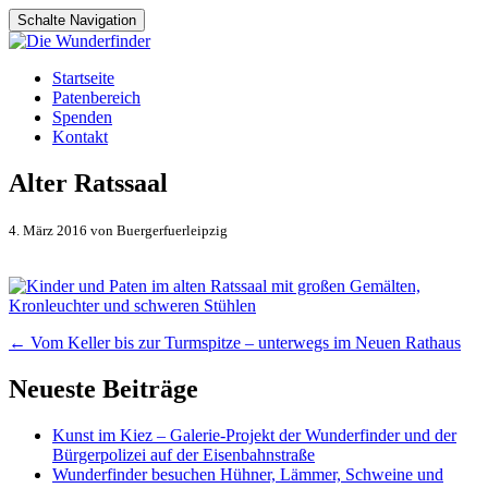
Schalte Navigation
Zum
Startseite
Inhalt
Patenbereich
springen
Spenden
Kontakt
Alter Ratssaal
4. März 2016 von Buergerfuerleipzig
Artikel-
←
Vom Keller bis zur Turmspitze – unterwegs im Neuen Rathaus
Navigation
Neueste Beiträge
Kunst im Kiez – Galerie-Projekt der Wunderfinder und der
Bürgerpolizei auf der Eisenbahnstraße
Wunderfinder besuchen Hühner, Lämmer, Schweine und