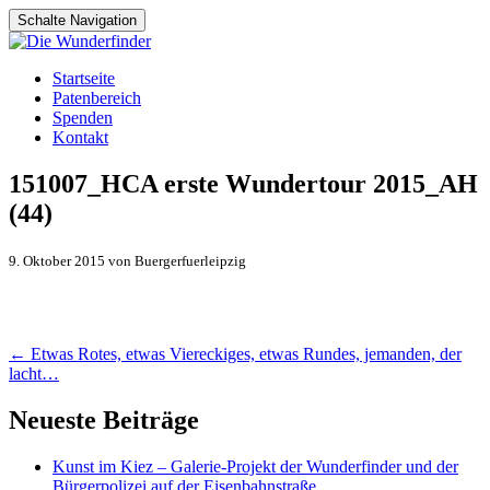
Schalte Navigation
Zum
Startseite
Inhalt
Patenbereich
springen
Spenden
Kontakt
151007_HCA erste Wundertour 2015_AH
(44)
9. Oktober 2015 von Buergerfuerleipzig
Artikel-
←
Etwas Rotes, etwas Viereckiges, etwas Rundes, jemanden, der
lacht…
Navigation
Neueste Beiträge
Kunst im Kiez – Galerie-Projekt der Wunderfinder und der
Bürgerpolizei auf der Eisenbahnstraße