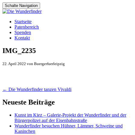
Schalte Navigation
Zum
Startseite
Inhalt
Patenbereich
springen
Spenden
Kontakt
IMG_2235
22. April 2022 von Buergerfuerleipzig
Artikel-
←
Die Wunderfinder tanzen Vivaldi
Navigation
Neueste Beiträge
Kunst im Kiez – Galerie-Projekt der Wunderfinder und der
Bürgerpolizei auf der Eisenbahnstraße
Wunderfinder besuchen Hühner, Lämmer, Schweine und
Kaninchen