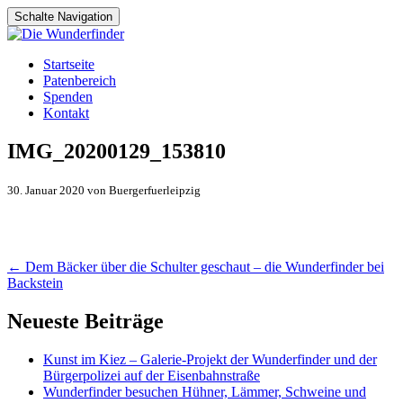
Schalte Navigation
Zum
Startseite
Inhalt
Patenbereich
springen
Spenden
Kontakt
IMG_20200129_153810
30. Januar 2020 von Buergerfuerleipzig
Artikel-
←
Dem Bäcker über die Schulter geschaut – die Wunderfinder bei
Backstein
Navigation
Neueste Beiträge
Kunst im Kiez – Galerie-Projekt der Wunderfinder und der
Bürgerpolizei auf der Eisenbahnstraße
Wunderfinder besuchen Hühner, Lämmer, Schweine und