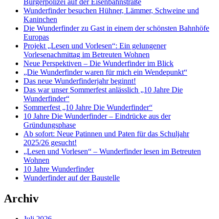
Bürgerpolizei auf der Eisenbahnstraße
Wunderfinder besuchen Hühner, Lämmer, Schweine und
Kaninchen
Die Wunderfinder zu Gast in einem der schönsten Bahnhöfe
Europas
Projekt „Lesen und Vorlesen“: Ein gelungener
Vorlesenachmittag im Betreuten Wohnen
Neue Perspektiven – Die Wunderfinder im Blick
„Die Wunderfinder waren für mich ein Wendepunkt“
Das neue Wunderfinderjahr beginnt!
Das war unser Sommerfest anlässlich „10 Jahre Die
Wunderfinder“
Sommerfest „10 Jahre Die Wunderfinder“
10 Jahre Die Wunderfinder – Eindrücke aus der
Gründungsphase
Ab sofort: Neue Patinnen und Paten für das Schuljahr
2025/26 gesucht!
„Lesen und Vorlesen“ – Wunderfinder lesen im Betreuten
Wohnen
10 Jahre Wunderfinder
Wunderfinder auf der Baustelle
Archiv
Juli 2026