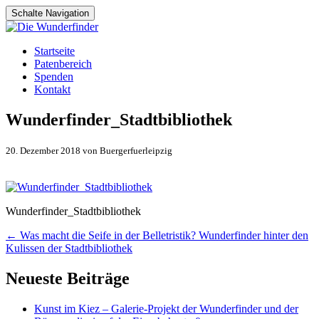
Schalte Navigation
Zum
Startseite
Inhalt
Patenbereich
springen
Spenden
Kontakt
Wunderfinder_Stadtbibliothek
20. Dezember 2018 von Buergerfuerleipzig
Wunderfinder_Stadtbibliothek
Artikel-
←
Was macht die Seife in der Belletristik? Wunderfinder hinter den
Kulissen der Stadtbibliothek
Navigation
Neueste Beiträge
Kunst im Kiez – Galerie-Projekt der Wunderfinder und der